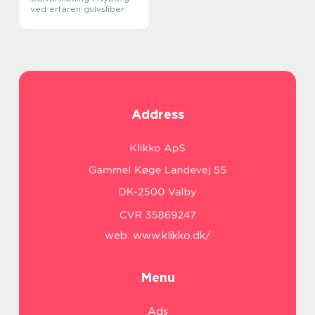
ved erfaren gulvsliber
Address
web:
www.klikko.dk/
Menu
Ads