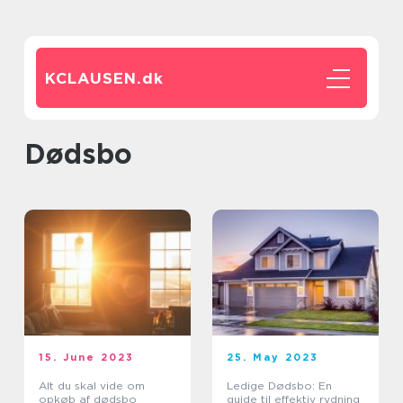
KCLAUSEN.
dk
dødsbo
15. June 2023
25. May 2023
Alt du skal vide om
Ledige Dødsbo: En
opkøb af dødsbo
guide til effektiv rydning