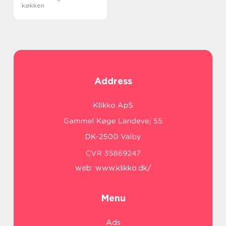
køkken
Address
web:
www.klikko.dk/
Menu
Ads