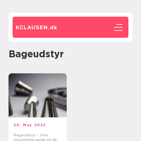
KCLAUSEN.
dk
Bageudstyr
20. May 2023
Bageudstyr – Den
essentielle guide til dit