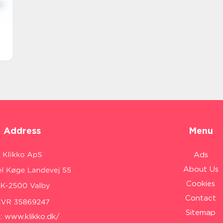
Address
Menu
Ads
About Us
Cookies
Contact
Sitemap
:
www.klikko.dk/